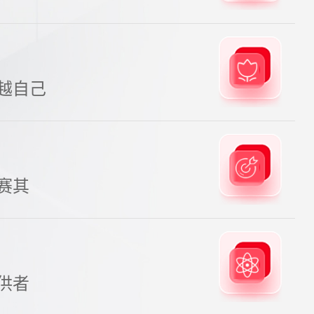
越自己
赛其
供者