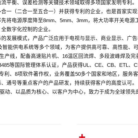
电流平衡、误差检测等关键技术领域取得多项国家发明专利。
多合一（二合一至五合一）并获得专利的企业，也是首家实现
将电源厚度降至8mm、5mm、3mm，将大功率开关电源工
、全数字化控制的企业。
务的发展模式，产品广泛应用于电视与显示、商业显示、广告
站及智能供电系统等多个领域，为客户提供高可靠、高性能、
化生产线，配备高速贴片机、16温区回流焊、多段波峰焊及
949、ISO13485等国际管理体系认证，产品获得UL、CE、CB、E
利、8项软件著作权，业务覆盖50多个国家和地区，服务客户1
标、通号等重点客户的产品研发，持续获得客户的高度认可
为驱动、以品质为核心、以客户为中心，致力于成为全球领
+